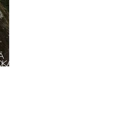
ä
oka