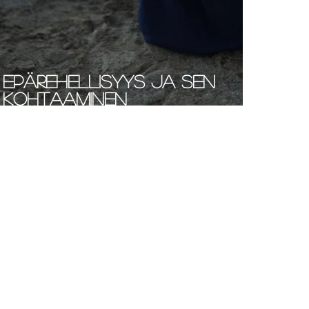
Epärehellisyys ja sen
kohtaaminen
parisuhteessa