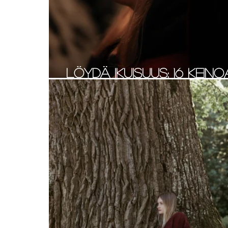
Löydä ikuisuus: 16 keino
siihen!