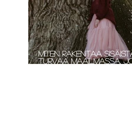
Miten rakentaa sisäist
turvaa maailmassa, j
tuntuu hajoavan?