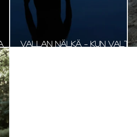
a
Vallan nälkä – kun valta
alkaa hallita ihmistä