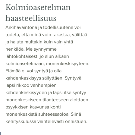
Kolmioasetelman 
haasteellisuus
Arkihavaintona ja todellisuutena voi 
todeta, että minä voin rakastaa, välittää 
ja haluta muitakin kuin vain yhtä 
henkilöä. Me synnymme 
lähtökohtaisesti jo alun alkaen 
kolmioasetelmaan, monenkeskisyyteen. 
Elämää ei voi syntyä ja olla 
kahdenkeskisyys säilyttäen. Syntyvä 
lapsi rikkoo vanhempien 
kahdenkeskisyyden ja lapsi itse syntyy 
monenkeskiseen tilanteeseen aloittaen 
psyykkisen kasvunsa kohti 
monenkeskistä suhteessaoloa. Siinä 
kehityskulussa vaihtelevasti onnistuen. 