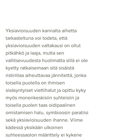
Yksiavioisuuden kannalta aihetta 
tarkasteltuna voi todeta, että 
yksiavioisuuden valtakausi on ollut 
pitkähkö ja laaja, mutta sen 
vallitsevuudesta huolimatta sillä ei ole 
kyetty ratkaisemaan sitä sisäistä 
ristiriitaa aiheuttavaa jännitettä, jonka 
toisella puolella on ihmisen 
sisäsyntyiset viettihalut ja opittu kyky 
myös monenkeskisiin suhteisiin ja 
toisella puolen taas oidipaalinen 
omistamisen halu, symbioosin paratiisi 
sekä yksiavioisuuden ihanne. Viime 
kädessä yksikään ulkoinen 
suhteessaolon määrittely ei kykene 