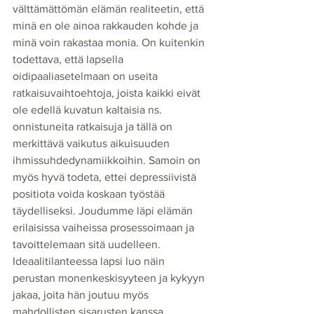
välttämättömän elämän realiteetin, että 
minä en ole ainoa rakkauden kohde ja 
minä voin rakastaa monia. On kuitenkin 
todettava, että lapsella 
oidipaaliasetelmaan on useita 
ratkaisuvaihtoehtoja, joista kaikki eivät 
ole edellä kuvatun kaltaisia ns. 
onnistuneita ratkaisuja ja tällä on 
merkittävä vaikutus aikuisuuden 
ihmissuhdedynamiikkoihin. Samoin on 
myös hyvä todeta, ettei depressiivistä 
positiota voida koskaan työstää 
täydelliseksi. Joudumme läpi elämän 
erilaisissa vaiheissa prosessoimaan ja 
tavoittelemaan sitä uudelleen. 
Ideaalitilanteessa lapsi luo näin 
perustan monenkeskisyyteen ja kykyyn 
jakaa, joita hän joutuu myös 
mahdollisten sisarusten kanssa 