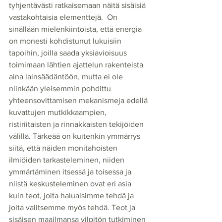
tyhjentävästi ratkaisemaan näitä sisäisiä 
vastakohtaisia elementtejä.  On 
sinällään mielenkiintoista, että energia 
on monesti kohdistunut lukuisiin 
tapoihin, joilla saada yksiavioisuus 
toimimaan lähtien ajattelun rakenteista 
aina lainsäädäntöön, mutta ei ole 
niinkään yleisemmin pohdittu 
yhteensovittamisen mekanismeja edellä 
kuvattujen mutkikkaampien, 
ristiriitaisten ja rinnakkaisten tekijöiden 
välillä. Tärkeää on kuitenkin ymmärrys 
siitä, että näiden monitahoisten 
ilmiöiden tarkasteleminen, niiden 
ymmärtäminen itsessä ja toisessa ja 
niistä keskusteleminen ovat eri asia 
kuin teot, joita haluaisimme tehdä ja 
joita valitsemme myös tehdä. Teot ja 
sisäisen maailmansa vilpitön tutkiminen 