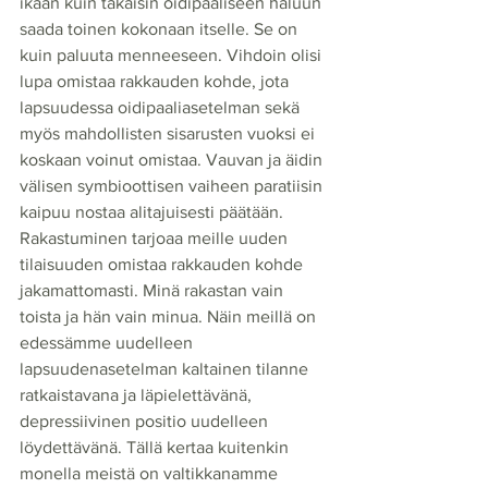
ikään kuin takaisin oidipaaliseen haluun 
saada toinen kokonaan itselle. Se on 
kuin paluuta menneeseen. Vihdoin olisi 
lupa omistaa rakkauden kohde, jota 
lapsuudessa oidipaaliasetelman sekä 
myös mahdollisten sisarusten vuoksi ei 
koskaan voinut omistaa. Vauvan ja äidin 
välisen symbioottisen vaiheen paratiisin 
kaipuu nostaa alitajuisesti päätään. 
Rakastuminen tarjoaa meille uuden 
tilaisuuden omistaa rakkauden kohde 
jakamattomasti. Minä rakastan vain 
toista ja hän vain minua. Näin meillä on 
edessämme uudelleen 
lapsuudenasetelman kaltainen tilanne 
ratkaistavana ja läpielettävänä, 
depressiivinen positio uudelleen 
löydettävänä. Tällä kertaa kuitenkin 
monella meistä on valtikkanamme 