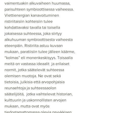
vaimentuakin alkuvaiheen huumassa, 
parisuhteen symbioottisessa vaiheessa. 
Viettienergian kanavoituminen 
ristiriitaisiin kohteisiin tulee 
kohdattavaksi tavalla tai toisella 
jokaisessa suhteessa, joka siirtyy 
alkuhuuman symbioottisesta vaiheesta 
eteenpäin. Ristiriita astuu kuvaan 
mukaan, paratiisiin tulee jälleen käärme, 
“kolmas” eli monenkeskisyys. Toisaalla 
meitä on vastassa ideaalit  ja erilaiset 
normit, jotka säätelevät suhteessa 
olemisen muotoja. Ne ovat sekä 
tietoisia, julkisia että arvopohjaisia 
reunaehtoja ja suhteessaolon 
säätelijöitä,  jotka vaihtelevat historian, 
kulttuurin ja uskonnollisten arvojen 
mukaan, mutta ovat myös 
tiedostamattomassa olevia psyykkisen 