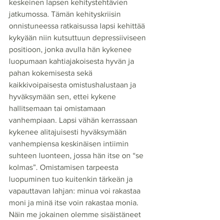
keskeinen lapsen kehitystehtävien 
jatkumossa. Tämän kehityskriisin 
onnistuneessa ratkaisussa lapsi kehittää 
kykyään niin kutsuttuun depressiiviseen 
positioon, jonka avulla hän kykenee 
luopumaan kahtiajakoisesta hyvän ja 
pahan kokemisesta sekä 
kaikkivoipaisesta omistushalustaan ja 
hyväksymään sen, ettei kykene 
hallitsemaan tai omistamaan 
vanhempiaan. Lapsi vähän kerrassaan 
kykenee alitajuisesti hyväksymään 
vanhempiensa keskinäisen intiimin 
suhteen luonteen, jossa hän itse on “se 
kolmas”. Omistamisen tarpeesta 
luopuminen tuo kuitenkin tärkeän ja 
vapauttavan lahjan: minua voi rakastaa 
moni ja minä itse voin rakastaa monia. 
Näin me jokainen olemme sisäistäneet 