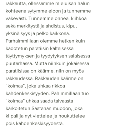
rakkautta, ollessamme mieluisan halun 
kohteena sytymme eloon ja tunnemme 
väkevästi. Tunnemme onnea, kiihkoa 
sekä merkitystä ja ahdistus, kipu, 
yksinäisyys ja pelko kaikkoaa. 
Parhaimmillaan olemme hetken kuin 
kadotetun paratiisin kaltaisessa 
täyttymyksen ja tyydytyksen salaisessa 
puutarhassa. Mutta niinkuin jokaisessa 
paratiisissa on käärme, niin on myös 
rakkaudessa. Rakkauden käärme on 
“kolmas”, joka uhkaa rikkoa 
kahdenkeskisyyden. Pahimmillaan tuo 
“kolmas” uhkaa saada taivaasta 
karkoitetun Saatanan muodon, joka 
kilpailija nyt viettelee ja houkuttelee 
pois kahdenkeskisyydestä.