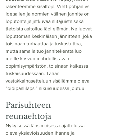
rakenteemme sisältöjä. Viettipohjan vs 
ideaalien ja normien välinen jännite on 
loputonta ja jatkuvaa alitajuista sekä 
tietoista aaltoilua läpi elämän. Ne luovat 
loputtoman keskinäisen jännitteen, joka 
toisinaan turhauttaa ja tuskastuttaa, 
mutta samalla tuo jännitekenttä luo 
meille kasvun mahdollistavan 
oppimisympäristön, toisinaan kaikessa 
tuskaisuudessaan. Tähän 
vastakkainasetteluun sisällämme oleva 
“oidipaalilapsi” aikuisuudessa joutuu.
Parisuhteen 
reunaehtoja
Nykyisessä länsimaisessa ajattelussa 
oleva yksiavioisuuden ihanne ja 