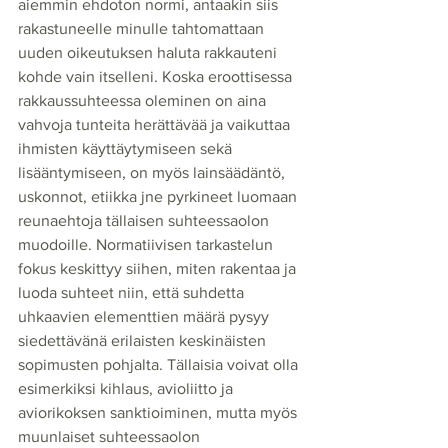
aiemmin ehdoton normi, antaakin siis 
rakastuneelle minulle tahtomattaan 
uuden oikeutuksen haluta rakkauteni 
kohde vain itselleni. Koska eroottisessa 
rakkaussuhteessa oleminen on aina 
vahvoja tunteita herättävää ja vaikuttaa 
ihmisten käyttäytymiseen sekä 
lisääntymiseen, on myös lainsäädäntö, 
uskonnot, etiikka jne pyrkineet luomaan 
reunaehtoja tällaisen suhteessaolon 
muodoille. Normatiivisen tarkastelun 
fokus keskittyy siihen, miten rakentaa ja 
luoda suhteet niin, että suhdetta 
uhkaavien elementtien määrä pysyy 
siedettävänä erilaisten keskinäisten 
sopimusten pohjalta. Tällaisia voivat olla 
esimerkiksi kihlaus, avioliitto ja 
aviorikoksen sanktioiminen, mutta myös 
muunlaiset suhteessaolon 