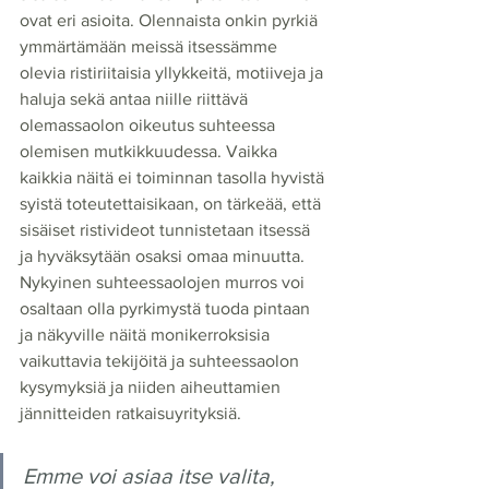
ovat eri asioita. Olennaista onkin pyrkiä 
ymmärtämään meissä itsessämme 
olevia ristiriitaisia yllykkeitä, motiiveja ja 
haluja sekä antaa niille riittävä 
olemassaolon oikeutus suhteessa 
olemisen mutkikkuudessa. Vaikka 
kaikkia näitä ei toiminnan tasolla hyvistä 
syistä toteutettaisikaan, on tärkeää, että 
sisäiset ristivideot tunnistetaan itsessä 
ja hyväksytään osaksi omaa minuutta. 
Nykyinen suhteessaolojen murros voi 
osaltaan olla pyrkimystä tuoda pintaan 
ja näkyville näitä monikerroksisia 
vaikuttavia tekijöitä ja suhteessaolon 
kysymyksiä ja niiden aiheuttamien 
jännitteiden ratkaisuyrityksiä.
Emme voi asiaa itse valita, 